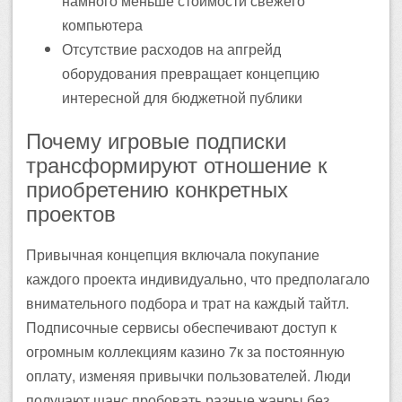
намного меньше стоимости свежего
компьютера
Отсутствие расходов на апгрейд
оборудования превращает концепцию
интересной для бюджетной публики
Почему игровые подписки
трансформируют отношение к
приобретению конкретных
проектов
Привычная концепция включала покупание
каждого проекта индивидуально, что предполагало
внимательного подбора и трат на каждый тайтл.
Подписочные сервисы обеспечивают доступ к
огромным коллекциям казино 7к за постоянную
оплату, изменяя привычки пользователей. Люди
получают шанс пробовать разные жанры без