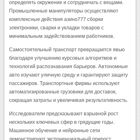
определять окружение и сотрудничать с вещами.
Промышленные манипуляторы осуществляют
комплексные действия азино777 сборки
электроники, сварки и укладки товаров с
минимальным задействованием работников.
Самостоятельный транспорт превращается явью
благодаря улучшению курсовых алгоритмов и
технологий распознавания барьеров. Автономные
авто изучают уличную среду и гарантируют защиту
пассажиров. Транспортные фирмы используют
автоматизированные грузовики для доставок,
сокращая затраты и увеличивая результативность.
Исследователи предсказывают взрывной рост
нескольких ключевых сфер в грядущие годы.
Машинное обучение и нейронные сети
демонстрируют экспоненциальный прирост