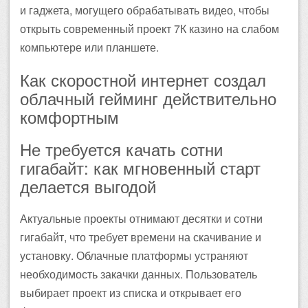
и гаджета, могущего обрабатывать видео, чтобы
открыть современный проект 7К казино на слабом
компьютере или планшете.
Как скоростной интернет создал
облачный гейминг действительно
комфортным
Не требуется качать сотни
гигабайт: как мгновенный старт
делается выгодой
Актуальные проекты отнимают десятки и сотни
гигабайт, что требует времени на скачивание и
установку. Облачные платформы устраняют
необходимость закачки данных. Пользователь
выбирает проект из списка и открывает его