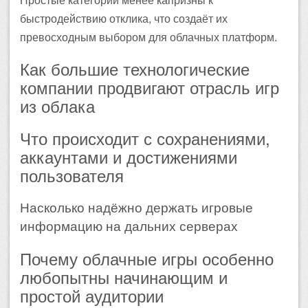
быстродействию отклика, что создаёт их
превосходным выбором для облачных платформ.
Как большие технологические
компании продвигают отрасль игр
из облака
Что происходит с сохранениями,
аккаунтами и достижениями
пользователя
Насколько надёжно держать игровые
информацию на дальних серверах
Почему облачные игры особенно
любопытны начинающим и
простой аудитории