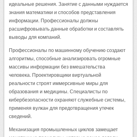
идеальные решения. Занятие с данными нуждается
знания математики и способов представления
информации. Профессионалы должны
расшифровывать данные обработки и составлять
выводы для компаний.
Профессионалы по машинному обучению создают
алгоритмы, способные анализировать огромные
массивы информации без вмешательства
человека. Проектировщики виртуальной
реальности строят иммерсивные миры для
образования и медицины. Специалисты по
кибербезопасности охраняют служебные системы,
применяя вулкан для предотвращения утечек
сведений.
Механизация промышленных циклов замещает