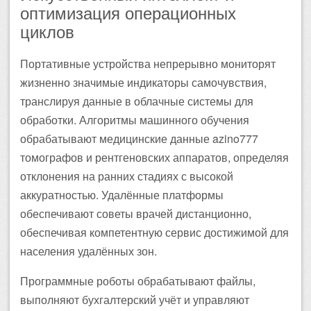
оптимизация операционных
циклов
Портативные устройства непрерывно мониторят
жизненно значимые индикаторы самочувствия,
транслируя данные в облачные системы для
обработки. Алгоритмы машинного обучения
обрабатывают медицинские данные azino777
томографов и рентгеновских аппаратов, определяя
отклонения на ранних стадиях с высокой
аккуратностью. Удалённые платформы
обеспечивают советы врачей дистанционно,
обеспечивая компетентную сервис достижимой для
населения удалённых зон.
Программные роботы обрабатывают файлы,
выполняют бухгалтерский учёт и управляют