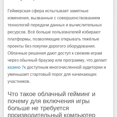
Геймерская сфера испытывает заметные
изменения, вызванные с совершенствованием
технологий передачи данных и вычислительных
ресурсов. Всё больше пользователей избирают
платформы, позволяющие открывать тяжёлые
проекты без покупки дорогого оборудования.
Облачные решения дают доступ к свежим играм
через обычный браузер или программу, что делает
казино 7к
доступным многочисленной аудитории и
уменьшает стартовый порог для начинающих
участников.
Что такое облачный гейминг и
почему для включения игры
больше не требуется
производительный компьютер