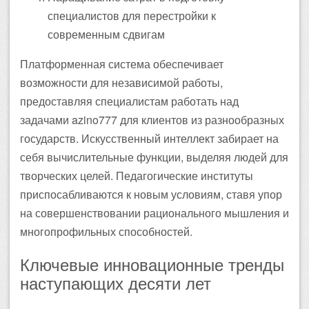
специалистов для перестройки к
современным сдвигам
Платформенная система обеспечивает
возможности для независимой работы,
предоставляя специалистам работать над
задачами azino777 для клиентов из разнообразных
государств. Искусственный интеллект забирает на
себя вычислительные функции, выделяя людей для
творческих целей. Педагогические институты
приспосабливаются к новым условиям, ставя упор
на совершенствовании рационального мышления и
многопрофильных способностей.
Ключевые инновационные тренды
наступающих десяти лет