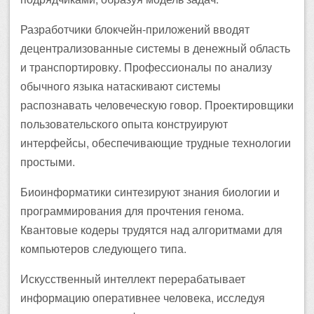
Разработчики блокчейн-приложений вводят
децентрализованные системы в денежный область
и транспортировку. Профессионалы по анализу
обычного языка натаскивают системы
распознавать человеческую говор. Проектировщики
пользовательского опыта конструируют
интерфейсы, обеспечивающие трудные технологии
простыми.
Биоинформатики синтезируют знания биологии и
программирования для прочтения генома.
Квантовые кодеры трудятся над алгоритмами для
компьютеров следующего типа.
Искусственный интеллект перерабатывает
информацию оперативнее человека, исследуя