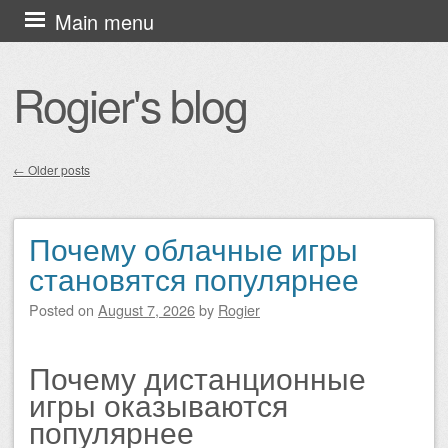
Skip
Main menu
to
content
Rogier's blog
←
Older posts
Post navigation
Почему облачные игры
становятся популярнее
Posted on
August 7, 2026
by
Rogier
Почему дистанционные
игры оказываются
популярнее