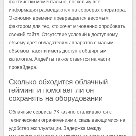
фактически моментально, поскольку все
информация размещаются на серверах оператора.
Экономия времени превращается весомым
фактором для тех, кто хочет мгновенно опробовать
свежий тайтл. Отсутствие условий к доступному
объёму даёт обладателям аппаратов с малым
объёмом памяти иметь доступ к обширным
каталогам. Апдейты также ставятся на части
провайдера.
Сколько обходится облачный
гейминг и помогает ли он
сохранять на оборудовании
Облачные сервисы 7К казино сталкиваются с
техническими ограничениями, сказывающимися на
удобство эксплуатации. Задержка между