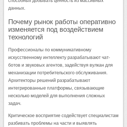
способных добывать ценность из массивных
данных.
Почему рынок работы оперативно
изменяется под воздействием
технологий
Профессионалы по коммуникативному
искусственному интеллекту разрабатывают чат-
ботов и звуковых агентов, задействуя вулкан для
механизации потребительского обслуживания.
Архитекторы решений разрабатывают
интегрированные платформы, связывающие
несколько моделей для выполнения сложных
задач.
Критическое восприятие содействует специалистам
разбивать проблемы на части и выявлять