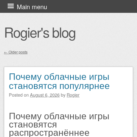
Skip
Main menu
to
content
Rogier's blog
←
Older posts
Post navigation
Почему облачные игры
становятся популярнее
Posted on
August 6, 2026
by
Rogier
Почему облачные игры
становятся
распространённее