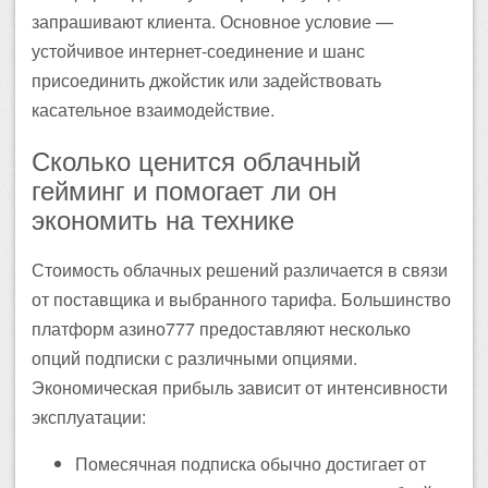
запрашивают клиента. Основное условие —
устойчивое интернет-соединение и шанс
присоединить джойстик или задействовать
касательное взаимодействие.
Сколько ценится облачный
гейминг и помогает ли он
экономить на технике
Стоимость облачных решений различается в связи
от поставщика и выбранного тарифа. Большинство
платформ азино777 предоставляют несколько
опций подписки с различными опциями.
Экономическая прибыль зависит от интенсивности
эксплуатации:
Помесячная подписка обычно достигает от