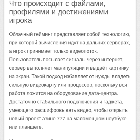
Что происходит с файлами,
профилями и достижениями
игрока
Облачный гейминг представляет собой технологию,
при которой вычисления идут на дальних серверах,
а игрок принимает только видеопоток.
Пользователь посылает сигналы через интернет,
сервер выполняет манипуляции и выдаёт картинку
на экран. Такой подход избавляет от нужды владеть
сильную видеокарту или процессор, поскольку вся
работа ложится на оборудование дата-центра.
Достаточно стабильного подключения и гаджета,
умеющего расшифровывать видео, чтобы открыть
новый проект азино 777 на маломощном ноутбуке
или планшете.