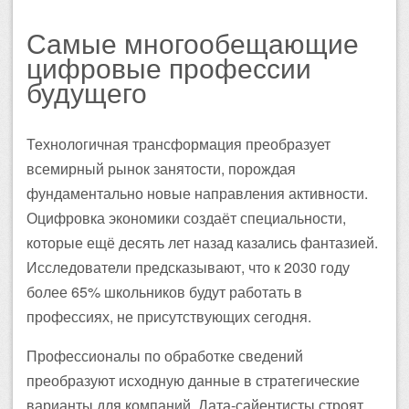
Самые многообещающие
цифровые профессии
будущего
Технологичная трансформация преобразует
всемирный рынок занятости, порождая
фундаментально новые направления активности.
Оцифровка экономики создаёт специальности,
которые ещё десять лет назад казались фантазией.
Исследователи предсказывают, что к 2030 году
более 65% школьников будут работать в
профессиях, не присутствующих сегодня.
Профессионалы по обработке сведений
преобразуют исходную данные в стратегические
варианты для компаний. Дата-сайентисты строят