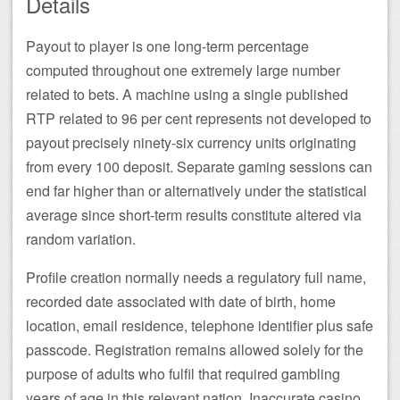
Details
Payout to player is one long-term percentage
computed throughout one extremely large number
related to bets. A machine using a single published
RTP related to 96 per cent represents not developed to
payout precisely ninety-six currency units originating
from every 100 deposit. Separate gaming sessions can
end far higher than or alternatively under the statistical
average since short-term results constitute altered via
random variation.
Profile creation normally needs a regulatory full name,
recorded date associated with date of birth, home
location, email residence, telephone identifier plus safe
passcode. Registration remains allowed solely for the
purpose of adults who fulfil that required gambling
years of age in this relevant nation. Inaccurate casino