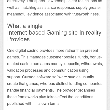
effectively. Transparent ownership, clear restrictions as
well as matching assistance responses supply greater
meaningful evidence associated with trustworthiness.
What a single
Internet-based Gaming site In reality
Provides
One digital casino provides more rather than present
games. This manages customer profiles, funds, bonus-
related casino non aams money, deposits, withdrawals,
validation processes and communication using
support. Outside software software studios usually
create that games, whereas distinct funding companies
handle financial payments. The provider organises
these frameworks plus takes effect that conditions
published within its own terms.