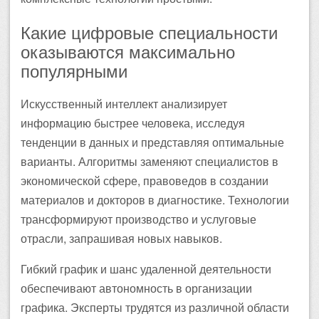
Какие цифровые специальности
оказываются максимально
популярными
Искусственный интеллект анализирует
информацию быстрее человека, исследуя
тенденции в данных и представляя оптимальные
варианты. Алгоритмы заменяют специалистов в
экономической сфере, правоведов в создании
материалов и докторов в диагностике. Технологии
трансформируют производство и услуговые
отрасли, запрашивая новых навыков.
Гибкий график и шанс удаленной деятельности
обеспечивают автономность в организации
графика. Эксперты трудятся из различной области