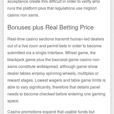
acceptance create this difficult in order to verify who
runs the platform plus that regulations use migliori
casino non aams.
Bonuses plus Real Betting Price
Real-time casino sections transmit human-led dealers
out of a live room and permit bets in order to become
submitted via a single interface. Wheel game, the
blackjack game plus the baccarat game casino non
aams constitute widespread, although game-show
dealer tables employ spinning wheels, multiples or
reward stages. Lowest wagers and table game limits is
able to vary significantly, therefore that details panel
needs to become checked before entering one gaming
space.
Casino promotions expand that usable funds but