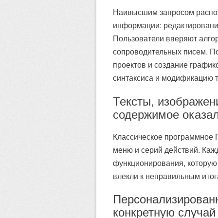
Наивысшим запросом распо
информации: редактировани
Пользователи вверяют алго
сопроводительных писем. П
проектов и создание график
синтаксиса и модификацию т
Тексты, изображен
содержимое оказал
Классическое программное 
меню и серий действий. Каж
функционирования, которую
влекли к неправильным итог
Персонализированн
конкретную случай