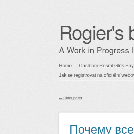
Rogier's 
A Work in Progress 
Skip
Home
Casibom Resmi Giriş Sayf
Main menu
to
Jak se registrovat na oficiální web
content
←
Older posts
Post navigation
Почему все