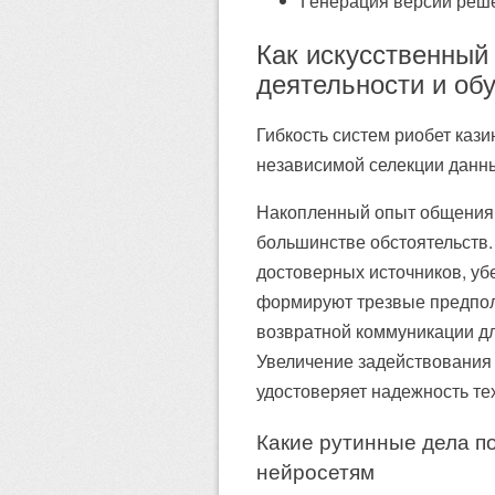
Генерация версий реш
Как искусственный 
деятельности и об
Гибкость систем риобет кази
независимой селекции данн
Накопленный опыт общения 
большинстве обстоятельств.
достоверных источников, уб
формируют трезвые предпол
возвратной коммуникации д
Увеличение задействования
удостоверяет надежность те
Какие рутинные дела п
нейросетям