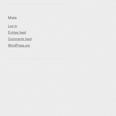
Meta
Log in
Entries feed
Comments feed
WordPress.org