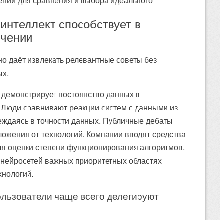
ений для сравнения и выбора идеального
интеллект способствует в
учении
но даёт извлекать релевантные советы без
ых.
демонстрирует постоянство данных в
 Люди сравнивают реакции систем с данными из
еждаясь в точности данных. Публичные дебаты
ожения от технологий. Компании вводят средства
ля оценки степени функционирования алгоритмов.
 нейросетей важных приоритетных областях
хнологий.
ользователи чаще всего делегируют