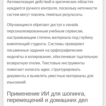
Автоматизация действий в критических областях
нуждается ручного контроля, поскольку неточности
систем могут повлечь тяжёлые результаты.
Обучающиеся обретают доступ к vavada
персонализированным учебным сервисам,
настраивающим степень материала под глубину
компетенций студента. Системы проверяют
письменные задания на орфографические
недочёты и копирование, обеспечивая тщательную
возвратную отклик. Текстовые инструменты
помогают излагать идеи, структурировать
документы и выявлять уместные материалы для
изысканий.
Применение ИИ для шопинга,
перемещений и домашних дел