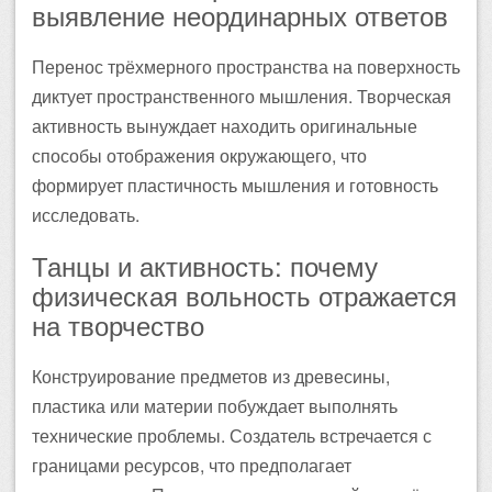
выявление неординарных ответов
Перенос трёхмерного пространства на поверхность
диктует пространственного мышления. Творческая
активность вынуждает находить оригинальные
способы отображения окружающего, что
формирует пластичность мышления и готовность
исследовать.
Танцы и активность: почему
физическая вольность отражается
на творчество
Конструирование предметов из древесины,
пластика или материи побуждает выполнять
технические проблемы. Создатель встречается с
границами ресурсов, что предполагает