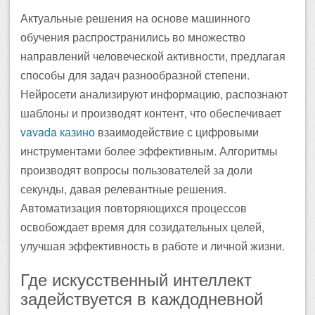
Актуальные решения на основе машинного
обучения распространились во множество
направлений человеческой активности, предлагая
способы для задач разнообразной степени.
Нейросети анализируют информацию, распознают
шаблоны и производят контент, что обеспечивает
vavada казино
взаимодействие с цифровыми
инструментами более эффективным. Алгоритмы
производят вопросы пользователей за доли
секунды, давая релевантные решения.
Автоматизация повторяющихся процессов
освобождает время для созидательных целей,
улучшая эффективность в работе и личной жизни.
Где искусственный интеллект
задействуется в каждодневной