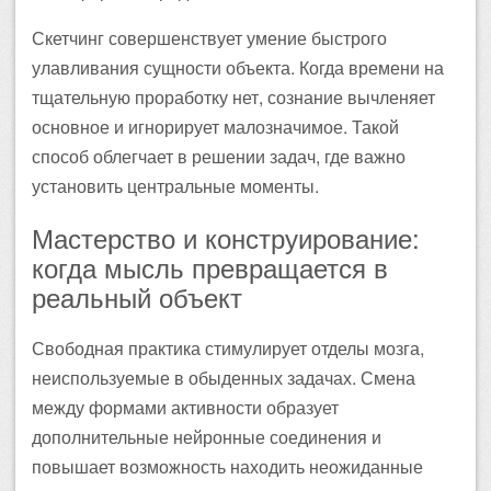
Скетчинг совершенствует умение быстрого
улавливания сущности объекта. Когда времени на
тщательную проработку нет, сознание вычленяет
основное и игнорирует малозначимое. Такой
способ облегчает в решении задач, где важно
установить центральные моменты.
Мастерство и конструирование:
когда мысль превращается в
реальный объект
Свободная практика стимулирует отделы мозга,
неиспользуемые в обыденных задачах. Смена
между формами активности образует
дополнительные нейронные соединения и
повышает возможность находить неожиданные