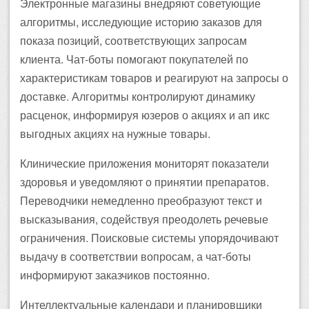
Электронные магазины внедряют советующие
алгоритмы, исследующие историю заказов для
показа позиций, соответствующих запросам
клиента. Чат-боты помогают покупателей по
характеристикам товаров и реагируют на запросы о
доставке. Алгоритмы контролируют динамику
расценок, информируя юзеров о акциях и ап икс
выгодных акциях на нужные товары.
Клинические приложения мониторят показатели
здоровья и уведомляют о принятии препаратов.
Переводчики немедленно преобразуют текст и
высказывания, содействуя преодолеть речевые
ограничения. Поисковые системы упорядочивают
выдачу в соответствии вопросам, а чат-боты
информируют заказчиков постоянно.
Интеллектуальные календари и планировщики