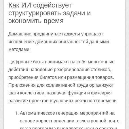
Как ИИ содействует
структурировать задачи и
экономить время
Домашние продвинутые гаджеты упрощают
исполнение домашних обязанностей данными
методами:
Цифровые боты принимают на себя монотонные
действия наподобие резервирования столиков,
приобретения билетов или размещения товаров.
Приложения для коллективной труда организуют
шаги коллектива, назначая функции и фиксируя
развитие проектов в условиях реального времени.
Автоматическое генерация мероприятий на
основе корреспонденции в электронной почте,
когда программа выявляет ссылки о сроках и