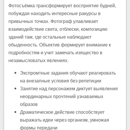
Фотосъёмка трансформирует восприятие будней,
побуждая находить интересные ракурсы в
привычных точках. Фотограф улавливает
взаимодействие света, отблески, композицию
зданий там, где остальные наблюдают
обыденность. Объектив формирует внимание к
подробностям и учит замечать изящество в
незамысловатых явлениях.
Экспромтные задания обучают реагировать
на внезапные условия без репетиции
Занятие над персонажем диктует выявления
неординарных прочтений узнаваемых
образов
Драматическое действие способствует
выражать идеи через организм, умножая
формы передачи