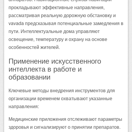
прокладывают эффективные направления,
рассматривая реальную дорожную обстановку и
vavada предсказывая потенциальные замедления в
пути. Интеллектуальные дома управляют
освещение, температуру и охрану на основе
особенностей жителей.
Применение искусственного
интеллекта в работе и
образовании
Ключевые методы внедрения инструментов для
организации временем охватывают указанные
направления:
Медицинские приложения отслеживают параметры
здоровья и сигнализируют о принятии препаратов.