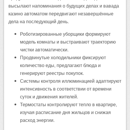
высылают напоминания о будущих делах и вавада
казино автоматом передвигают незавершённые
дела на последующий день.
Роботизированные уборщики формируют
модель комнаты и выстраивают траекторию
чистки автоматически.
Продвинутые холодильники фиксируют
количество еды, предлагают блюда и
генерируют реестры покупок.
Системы контроля иллюминацией адаптируют
интенсивность в соответствии от времени
суток и движения жителей.
Термостаты контролируют тепло в квартире,
изучая расписание дня жильцов и снижая
расход энергии.