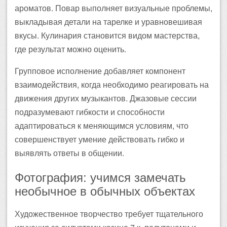
ароматов. Повар выполняет визуальные проблемы,
выкладывая детали на тарелке и уравновешивая
вкусы. Кулинария становится видом мастерства,
где результат можно оценить.
Групповое исполнение добавляет компонент
взаимодействия, когда необходимо реагировать на
движения других музыкантов. Джазовые сессии
подразумевают гибкости и способности
адаптироваться к меняющимся условиям, что
совершенствует умение действовать гибко и
выявлять ответы в общении.
Фотография: учимся замечать
необычное в обычных объектах
Художественное творчество требует тщательного