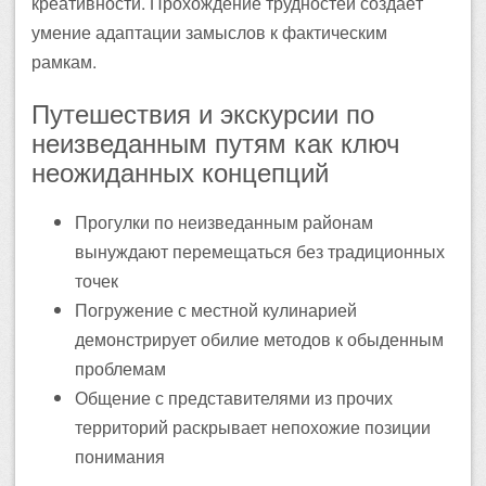
креативности. Прохождение трудностей создаёт
умение адаптации замыслов к фактическим
рамкам.
Путешествия и экскурсии по
неизведанным путям как ключ
неожиданных концепций
Прогулки по неизведанным районам
вынуждают перемещаться без традиционных
точек
Погружение с местной кулинарией
демонстрирует обилие методов к обыденным
проблемам
Общение с представителями из прочих
территорий раскрывает непохожие позиции
понимания