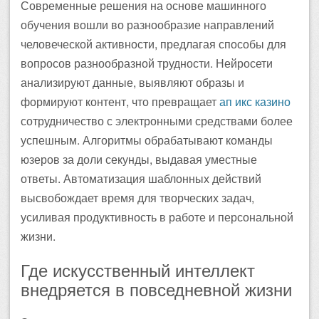
Современные решения на основе машинного
обучения вошли во разнообразие направлений
человеческой активности, предлагая способы для
вопросов разнообразной трудности. Нейросети
анализируют данные, выявляют образы и
формируют контент, что превращает
ап икс казино
сотрудничество с электронными средствами более
успешным. Алгоритмы обрабатывают команды
юзеров за доли секунды, выдавая уместные
ответы. Автоматизация шаблонных действий
высвобождает время для творческих задач,
усиливая продуктивность в работе и персональной
жизни.
Где искусственный интеллект
внедряется в повседневной жизни