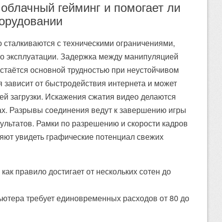
 облачный гейминг и помогает ли
борудовании
 сталкиваются с техническими ограничениями,
о эксплуатации. Задержка между манипуляцией
 остаётся основной трудностью при неустойчивом
я зависит от быстродействия интернета и может
й загрузки. Искажения сжатия видео делаются
ах. Разрывы соединения ведут к завершению игры
зультатов. Рамки по разрешению и скорости кадров
ляют увидеть графические потенциал свежих
как правило достигает от нескольких сотен до
ьютера требует единовременных расходов от 80 до