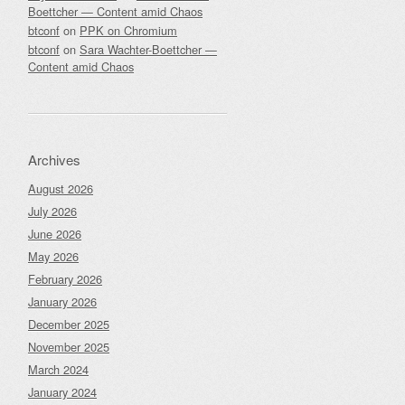
Boettcher — Content amid Chaos
btconf
on
PPK on Chromium
btconf
on
Sara Wachter-Boettcher —
Content amid Chaos
Archives
August 2026
July 2026
June 2026
May 2026
February 2026
January 2026
December 2025
November 2025
March 2024
January 2024