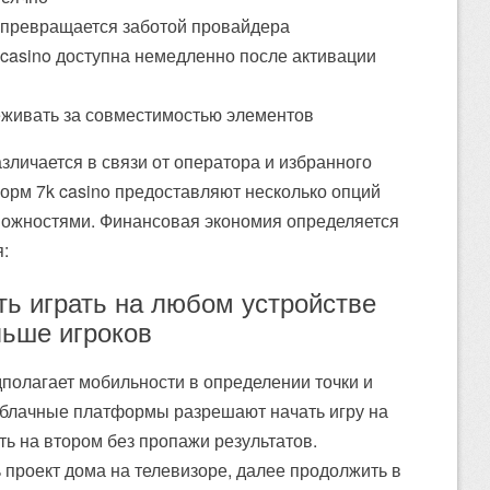
 превращается заботой провайдера
 casino доступна немедленно после активации
еживать за совместимостью элементов
личается в связи от оператора и избранного
рм 7k casino предоставляют несколько опций
можностями. Финансовая экономия определяется
:
ь играть на любом устройстве
льше игроков
полагает мобильности в определении точки и
Облачные платформы разрешают начать игру на
ть на втором без пропажи результатов.
 проект дома на телевизоре, далее продолжить в