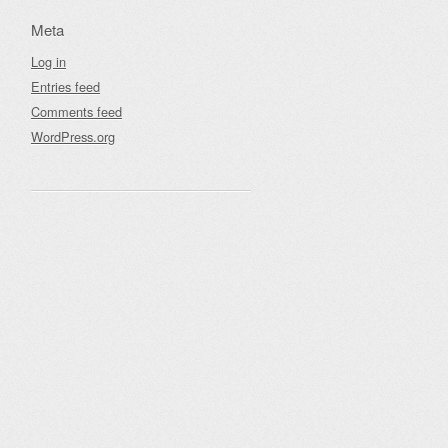
Meta
Log in
Entries feed
Comments feed
WordPress.org