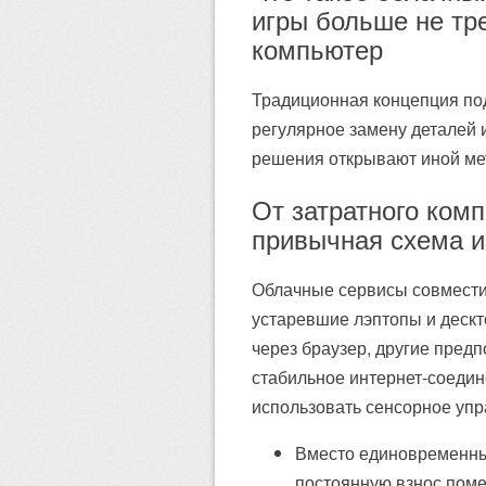
игры больше не тр
компьютер
Традиционная концепция по
регулярное замену деталей 
решения открывают иной мет
От затратного комп
привычная схема и
Облачные сервисы совмести
устаревшие лэптопы и деск
через браузер, другие пред
стабильное интернет-соедин
использовать сенсорное упр
Вместо единовременны
постоянную взнос пом