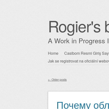
Rogier's 
A Work in Progress 
Skip
Home
Casibom Resmi Giriş Sayf
Main menu
to
Jak se registrovat na oficiální web
content
←
Older posts
Post navigation
Почему обл