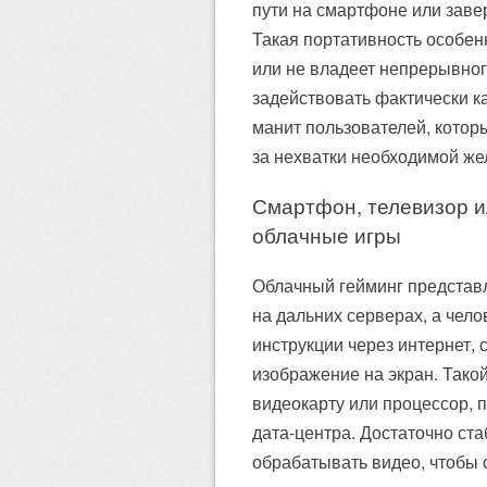
пути на смартфоне или заве
Такая портативность особен
или не владеет непрерывног
задействовать фактически к
манит пользователей, котор
за нехватки необходимой же
Смартфон, телевизор и
облачные игры
Облачный гейминг представл
на дальних серверах, а чело
инструкции через интернет,
изображение на экран. Тако
видеокарту или процессор, п
дата-центра. Достаточно ст
обрабатывать видео, чтобы 