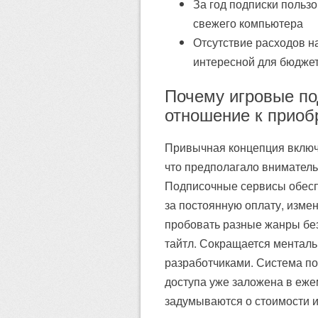
За год подписки польз
свежего компьютера
Отсутствие расходов н
интересной для бюджет
Почему игровые п
отношение к приоб
Привычная концепция включ
что предполагало вниматель
Подписочные сервисы обесп
за постоянную оплату, изме
пробовать разные жанры без
тайтл. Сокращается ментал
разработчиками. Система по
доступа уже заложена в еже
задумываются о стоимости и