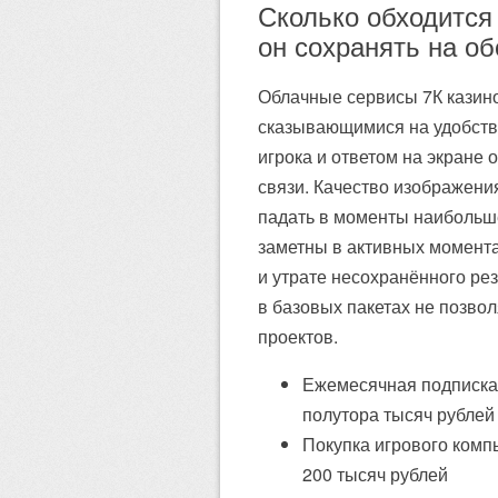
Сколько обходится
он сохранять на о
Облачные сервисы 7К казино
сказывающимися на удобств
игрока и ответом на экране
связи. Качество изображени
падать в моменты наибольше
заметны в активных момент
и утрате несохранённого ре
в базовых пакетах не позво
проектов.
Ежемесячная подписка 
полутора тысяч рублей
Покупка игрового комп
200 тысяч рублей