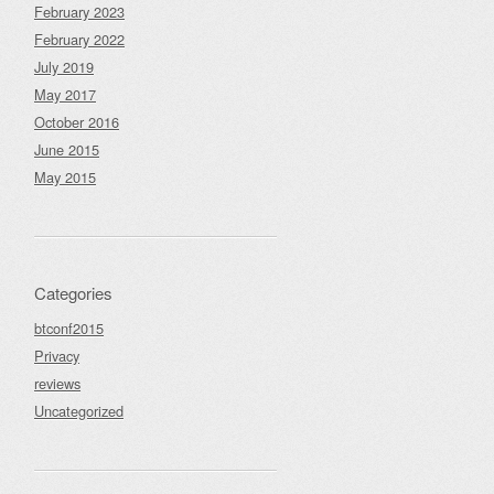
February 2023
February 2022
July 2019
May 2017
October 2016
June 2015
May 2015
Categories
btconf2015
Privacy
reviews
Uncategorized