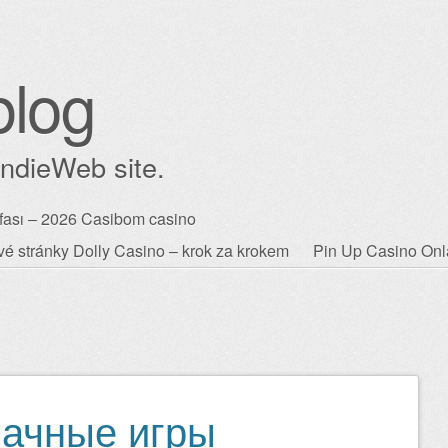
blog
IndieWeb site.
ası – ​2026 Casibom casino
ové stránky Dolly Casino – krok za krokem
Pin Up Casino On
ачные игры