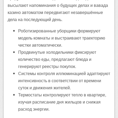
высылают напоминания о будущих делах и вавада
казино автоматом передвигают незавершённые
дела на последующий день.
Роботизированные уборщики формируют
модель комнаты и выстраивают траекторию
чистки автоматически.
Продвинутые холодильники фиксируют
количество еды, предлагают блюда и
генерируют реестры покупок.
Системы контроля иллюминацией адаптируют
интенсивность в соответствии от времени
суток и движения жителей.
Термостаты контролируют тепло в квартире,
изучая расписание дня жильцов и снижая
расход энергии.