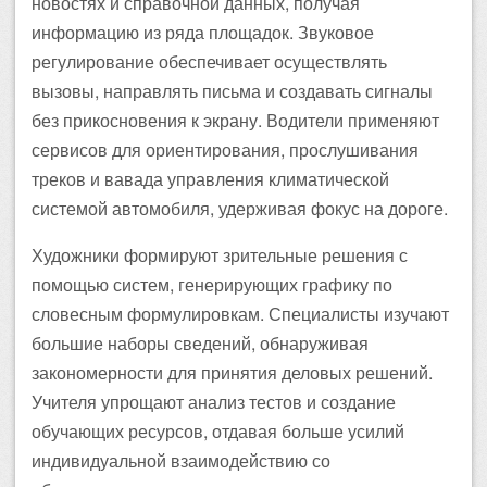
новостях и справочной данных, получая
информацию из ряда площадок. Звуковое
регулирование обеспечивает осуществлять
вызовы, направлять письма и создавать сигналы
без прикосновения к экрану. Водители применяют
сервисов для ориентирования, прослушивания
треков и вавада управления климатической
системой автомобиля, удерживая фокус на дороге.
Художники формируют зрительные решения с
помощью систем, генерирующих графику по
словесным формулировкам. Специалисты изучают
большие наборы сведений, обнаруживая
закономерности для принятия деловых решений.
Учителя упрощают анализ тестов и создание
обучающих ресурсов, отдавая больше усилий
индивидуальной взаимодействию со