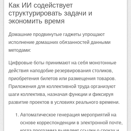
Как ИИ содействует
структурировать задачи и
экономить время
Домашние продвинутые гаджеты упрощают
исполнение домашних обязанностей данными
методами:
Цифровые боты принимают на себя монотонные
действия наподобие резервирования столиков,
приобретения билетов или размещения товаров.
Приложения для коллективной труда организуют
шаги коллектива, назначая функции и фиксируя
развитие проектов в условиях реального времени.
Автоматическое генерация мероприятий на
основе корреспонденции в электронной почте,
когда программа выявляет ссылки о сроках и