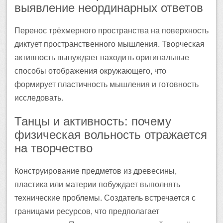
выявление неординарных ответов
Перенос трёхмерного пространства на поверхность
диктует пространственного мышления. Творческая
активность вынуждает находить оригинальные
способы отображения окружающего, что
формирует пластичность мышления и готовность
исследовать.
Танцы и активность: почему
физическая вольность отражается
на творчество
Конструирование предметов из древесины,
пластика или материи побуждает выполнять
технические проблемы. Создатель встречается с
границами ресурсов, что предполагает