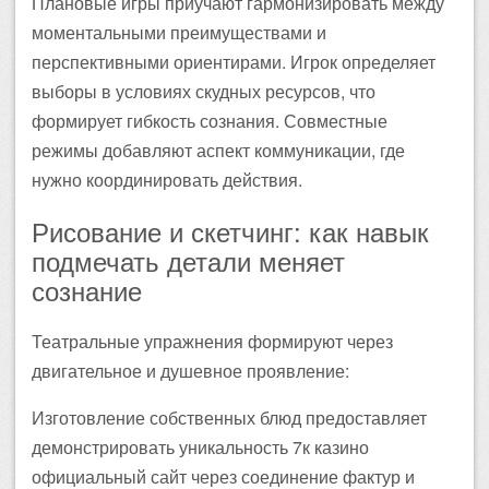
Плановые игры приучают гармонизировать между
моментальными преимуществами и
перспективными ориентирами. Игрок определяет
выборы в условиях скудных ресурсов, что
формирует гибкость сознания. Совместные
режимы добавляют аспект коммуникации, где
нужно координировать действия.
Рисование и скетчинг: как навык
подмечать детали меняет
сознание
Театральные упражнения формируют через
двигательное и душевное проявление:
Изготовление собственных блюд предоставляет
демонстрировать уникальность 7к казино
официальный сайт через соединение фактур и