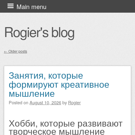
Skip
Main menu
to
content
Rogier's blog
←
Older posts
Post navigation
Занятия, которые
формируют креативное
мышление
Posted on
August 10, 2026
by
Rogier
Хобби, которые развивают
творческое мышление