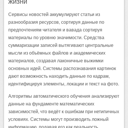
жизни
Сервисы новостей аккумулируют статьи из
разнообразия ресурсов, сортируя данные по
предпочтениям читателя и вавада сортируя
материалы по уровню значимости. Средства
суммаризации записей вытягивают центральные
мысли из объёмных файлов и академических
материалов, создавая лаконичные выжимки
основных идей. Системы распознавания картинок
дают возможность находить данные по кадрам,
идентифицируя элементы, локации и текст на фото.
Алгоритмы автоматического обучения анализируют
данные на фундаменте математических
зависимостей, что ведёт к ошибкам при нетипичных
условиях. Системы могут производить ложный
информацию, подавая его как реальность,