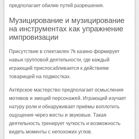
предполагает обилие путей разрешения.
Музицирование и музицирование
на инструментах как упражнение
импровизации
Присутствие в спектаклях 7k казино формирует
навык групповой деятельности, где каждый
играющий приспосабливается к действиям
товарищей на подмостках.
Актёрское мастерство предполагает осмысления
мотивов и эмоций персонажей. Играющий изучает
натуру роли и обнаруживает приёмы воплотить
ощущения через жесты и звуковые. Такая
деятельность тренирует чуткость и возможность
видеть моменты с непохожих углов.