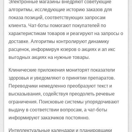
Электронные магазины внедряют советующие
алгоритмы, исследующие историю заказов для
показа позиций, соответствующих запросам
клиента. Чат-боты помогают покупателей по
характеристикам товаров и реагируют на запросы о
доставке. Алгоритмы контролируют динамику
расценок, информируя юзеров о акциях и ап икс
выгодных акциях на нужные товары.
Клинические приложения мониторят показатели
здоровья и уведомляют о принятии препаратов.
Переводчики немедленно преобразуют текст и
высказывания, содействуя преодолеть речевые
ограничения. Поисковые системы упорядочивают
выдачу в соответствии вопросам, а чат-боты
информируют заказчиков постоянно.
Интеллектуальные календари и планировщики