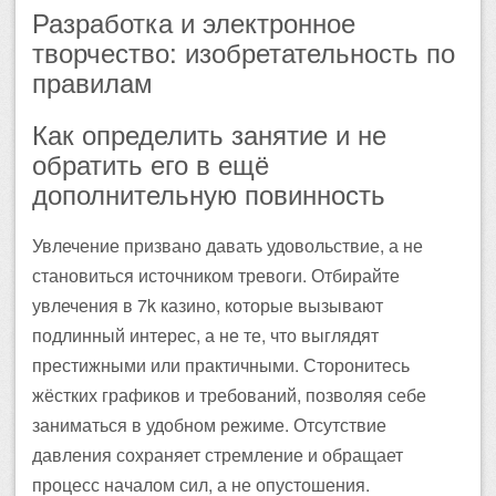
Разработка и электронное
творчество: изобретательность по
правилам
Как определить занятие и не
обратить его в ещё
дополнительную повинность
Увлечение призвано давать удовольствие, а не
становиться источником тревоги. Отбирайте
увлечения в 7k казино, которые вызывают
подлинный интерес, а не те, что выглядят
престижными или практичными. Сторонитесь
жёстких графиков и требований, позволяя себе
заниматься в удобном режиме. Отсутствие
давления сохраняет стремление и обращает
процесс началом сил, а не опустошения.