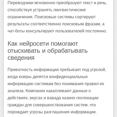
Переводчики мгновенно преобразуют текст и речь,
способствуя устранять лингвистические
ограничения. Поисковые системы сортируют
результаты соответственно поисковым фразам, а
чат-боты консультируют пользователей постоянно.
Как нейросети помогают
отыскивать и обрабатывать
сведения
Приватность информации пребывает под угрозой,
когда юзеры делятся конфиденциальные
информацию системам без понимания правил их
анализа. Компании накапливают данные о
действиях, вкусах и вавада казино геолокации
граждан для совершенствования систем, что
порождает угрозы разглашения информации.