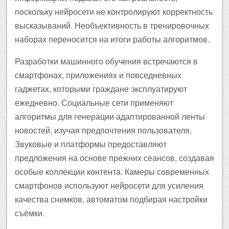
поскольку нейросети не контролируют корректность
высказываний. Необъективность в тренировочных
наборах переносится на итоги работы алгоритмов.
Разработки машинного обучения встречаются в
смартфонах, приложениях и повседневных
гаджетах, которыми граждане эксплуатируют
ежедневно. Социальные сети применяют
алгоритмы для генерации адаптированной ленты
новостей, изучая предпочтения пользователя.
Звуковые и платформы предоставляют
предложения на основе прежних сеансов, создавая
особые коллекции контента. Камеры современных
смартфонов используют нейросети для усиления
качества снимков, автоматом подбирая настройки
съёмки.