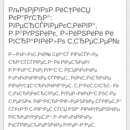
РљРѕРјРїРѕР·РёС†РёСЏ
РєР°РґСЂР°:
РїРµСЂСЃРїРµРєС‚РёРІР°,
Р·Р°РґРЅРёРє, Р»РёРЅРёРё Рё
РїСЂР°РІРёР»Рѕ С‚СЂРµС‚РµР№
Р—РѕР»РѕС‚РѕР№ С‡Р°СЃ РїРѕСЃР»Рµ
СЂР°СЃСЃРІРµС‚Р° Рё РїРµСЂРµРґ
Р·Р°РєР°С‚РѕРј РґР°С‘С‚ РјСЏРіРєРѕРµ
Р±РѕРєРѕРІРѕРµ СЃРІРµС‚, РєРѕС‚РѕСЂРѕРµ
РїРѕРґС‡С‘СЂРєРёРІР°РµС‚ С„Р°РєС‚СѓСЂС‹ Рё
С„РѕСЂРјРёСЂСѓРµС‚ РґРµР»РёРєР°С‚РЅС‹Рµ
С‚РµРЅРё. РќР°РїСЂР°РІР»РµРЅРёРµ СЃРІРµС‚Р°
СЃРєР°Р·С‹РІР°РµС‚СЃСЏ РЅР° РІРёРґРµРЅРёРµ
РїСЂРµРґРјРµС‚Р°: Р»РѕР±РѕРІРѕРµ
РѕСЃРІРµС‰РµРЅРёРµ РґРµР»Р°РµС‚