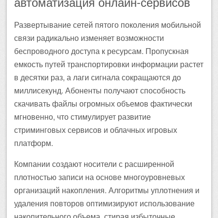
автоматизация онлайн-сервисов
Развертывание сетей пятого поколения мобильной
связи радикально изменяет возможности
беспроводного доступа к ресурсам. Пропускная
емкость путей транспортировки информации растет
в десятки раз, а лаги сигнала сокращаются до
миллисекунд. Абоненты получают способность
скачивать файлы огромных объемов фактически
мгновенно, что стимулирует развитие
стриминговых сервисов и облачных игровых
платформ.
Компании создают носители с расширенной
плотностью записи на основе многоуровневых
организаций накопления. Алгоритмы уплотнения и
удаления повторов оптимизируют использование
накопительного объема, стирая избыточные