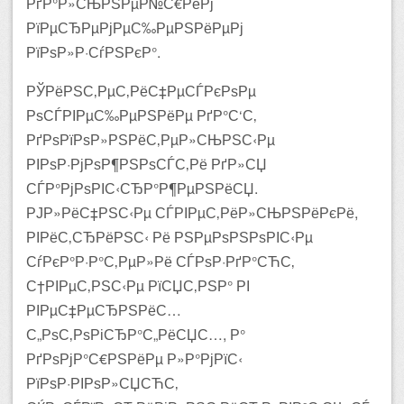
РґР°Р»СЊРЅРµР№С€РёРј
РїРµСЂРµРјРµС‰РµРЅРёРµРј
РїРѕР»Р·СѓРЅРєР°.
РЎРёРЅС‚РµС‚РёС‡РµСЃРєРѕРµ
РѕСЃРІРµС‰РµРЅРёРµ РґР°С‘С‚
РґРѕРїРѕР»РЅРёС‚РµР»СЊРЅС‹Рµ
РІРѕР·РјРѕР¶РЅРѕСЃС‚Рё РґР»СЏ
СЃР°РјРѕРІС‹СЂР°Р¶РµРЅРёСЏ.
РЈР»РёС‡РЅС‹Рµ СЃРІРµС‚РёР»СЊРЅРёРєРё,
РІРёС‚СЂРёРЅС‹ Рё РЅРµРѕРЅРѕРІС‹Рµ
СѓРєР°Р·Р°С‚РµР»Рё СЃРѕР·РґР°СЋС‚
С†РІРµС‚РЅС‹Рµ РїСЏС‚РЅР° РІ
РІРµС‡РµСЂРЅРёС…
С„РѕС‚РѕРіСЂР°С„РёСЏС…, Р°
РґРѕРјР°С€РЅРёРµ Р»Р°РјРїС‹
РїРѕР·РІРѕР»СЏСЋС‚