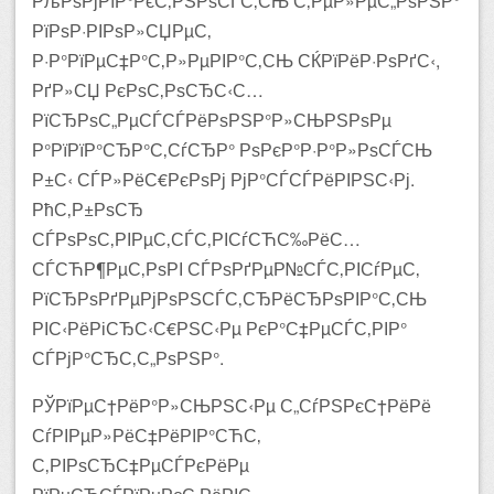
РљРѕРјРїР°РєС‚РЅРѕСЃС‚СЊ С‚РµР»РµС„РѕРЅР°
РїРѕР·РІРѕР»СЏРµС‚
Р·Р°РїРµС‡Р°С‚Р»РµРІР°С‚СЊ СЌРїРёР·РѕРґС‹,
РґР»СЏ РєРѕС‚РѕСЂС‹С…
РїСЂРѕС„РµСЃСЃРёРѕРЅР°Р»СЊРЅРѕРµ
Р°РїРїР°СЂР°С‚СѓСЂР° РѕРєР°Р·Р°Р»РѕСЃСЊ
Р±С‹ СЃР»РёС€РєРѕРј РјР°СЃСЃРёРІРЅС‹Рј.
РћС‚Р±РѕСЂ
СЃРѕРѕС‚РІРµС‚СЃС‚РІСѓСЋС‰РёС…
СЃСЋР¶РµС‚РѕРІ СЃРѕРґРµР№СЃС‚РІСѓРµС‚
РїСЂРѕРґРµРјРѕРЅСЃС‚СЂРёСЂРѕРІР°С‚СЊ
РІС‹РёРіСЂС‹С€РЅС‹Рµ РєР°С‡РµСЃС‚РІР°
СЃРјР°СЂС‚С„РѕРЅР°.
РЎРїРµС†РёР°Р»СЊРЅС‹Рµ С„СѓРЅРєС†РёРё
СѓРІРµР»РёС‡РёРІР°СЋС‚
С‚РІРѕСЂС‡РµСЃРєРёРµ