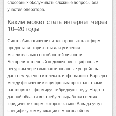
способных обслуживать сложные вопросы без
участия оператора.
Каким может стать интернет через
10–20 годы
Синтез биологических и электронных платформ
предоставит горизонты для усиления
мыслительных способностей личности.
Беспрепятственный подключение к цифровым
ресурсам через имплантированные устройства
даст немедленно извлекать информацию. Барьеры
между физическим и цифровым пространствами
растворятся, формируя гибридную среду. Надзор
данной области востребует выработки свежих
юридических норм, которые казино Вавада учтут
специфику коммуникации в многослойном