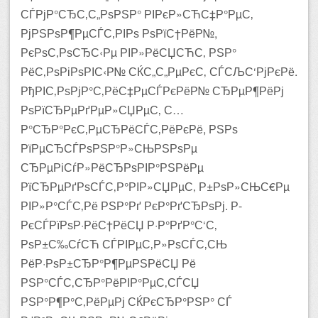
СЃРјР°СЂС‚С„РѕРЅР° РІРєР»СЋС‡Р°РµС‚
РјРЅРѕР¶РµСЃС‚РІРѕ РѕРїС†РёР№,
РєРѕС‚РѕСЂС‹Рµ РІР»РёСЏСЋС‚ РЅР°
РёС‚РѕРіРѕРІС‹Р№ СЌС„С„РµРєС‚ СЃСЉС‘РјРєРё.
РђРІС‚РѕРјР°С‚РёС‡РµСЃРєРёР№ СЂРµР¶РёРј
РѕРїСЂРµРґРµР»СЏРµС‚ С…
Р°СЂР°РєС‚РµСЂРёСЃС‚РёРєРё, РЅРѕ
РїРµСЂСЃРѕРЅР°Р»СЊРЅРѕРµ
СЂРµРіСѓР»РёСЂРѕРІР°РЅРёРµ
РїСЂРµРґРѕСЃС‚Р°РІР»СЏРµС‚ Р±РѕР»СЊС€Рµ
РІР»Р°СЃС‚Рё РЅР°Рґ РєР°РґСЂРѕРј. Р­
РєСЃРїРѕР·РёС†РёСЏ Р·Р°РґР°С‘С‚
РѕР±С‰СѓСЋ СЃРІРµС‚Р»РѕСЃС‚СЊ
РёР·РѕР±СЂР°Р¶РµРЅРёСЏ Рё
РЅР°СЃС‚СЂР°РёРІР°РµС‚СЃСЏ
РЅР°Р¶Р°С‚РёРµРј СЌРєСЂР°РЅР° СЃ