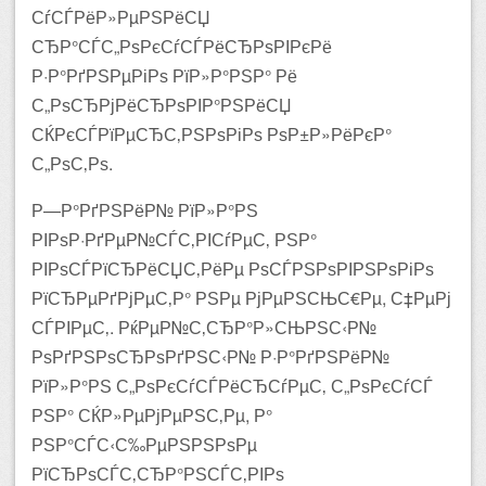
СѓСЃРёР»РµРЅРёСЏ
СЂР°СЃС„РѕРєСѓСЃРёСЂРѕРІРєРё
Р·Р°РґРЅРµРіРѕ РїР»Р°РЅР° Рё
С„РѕСЂРјРёСЂРѕРІР°РЅРёСЏ
СЌРєСЃРїРµСЂС‚РЅРѕРіРѕ РѕР±Р»РёРєР°
С„РѕС‚Рѕ.
Р—Р°РґРЅРёР№ РїР»Р°РЅ
РІРѕР·РґРµР№СЃС‚РІСѓРµС‚ РЅР°
РІРѕСЃРїСЂРёСЏС‚РёРµ РѕСЃРЅРѕРІРЅРѕРіРѕ
РїСЂРµРґРјРµС‚Р° РЅРµ РјРµРЅСЊС€Рµ, С‡РµРј
СЃРІРµС‚. РќРµР№С‚СЂР°Р»СЊРЅС‹Р№
РѕРґРЅРѕСЂРѕРґРЅС‹Р№ Р·Р°РґРЅРёР№
РїР»Р°РЅ С„РѕРєСѓСЃРёСЂСѓРµС‚ С„РѕРєСѓСЃ
РЅР° СЌР»РµРјРµРЅС‚Рµ, Р°
РЅР°СЃС‹С‰РµРЅРЅРѕРµ
РїСЂРѕСЃС‚СЂР°РЅСЃС‚РІРѕ