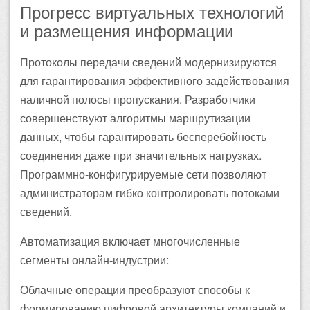
Прогресс виртуальных технологий
и размещения информации
Протоколы передачи сведений модернизируются
для гарантирования эффективного задействования
наличной полосы пропускания. Разработчики
совершенствуют алгоритмы маршрутизации
данных, чтобы гарантировать бесперебойность
соединения даже при значительных нагрузках.
Программно-конфигурируемые сети позволяют
администраторам гибко контролировать потоками
сведений.
Автоматизация включает многочисленные
сегменты онлайн-индустрии:
Облачные операции преобразуют способы к
формированию цифровой архитектуры компаний и