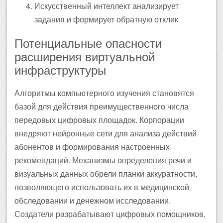
Искусственный интеллект анализирует
задания и формирует обратную отклик
Потенциальные опасности
расширения виртуальной
инфраструктуры
Алгоритмы компьютерного изучения становятся
базой для действия преимущественного числа
передовых цифровых площадок. Корпорации
внедряют нейронные сети для анализа действий
абонентов и формирования настроенных
рекомендаций. Механизмы определения речи и
визуальных данных обрели планки аккуратности,
позволяющего использовать их в медицинской
обследовании и денежном исследовании.
Создатели разрабатывают цифровых помощников,