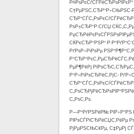
Р¤РѕРєСѓСЃРёСЂРѕРІРєР° 
С†РµРЅС‚СЂР°Р»СЊРЅС‹Р
СЂР°СЃС„РѕРєСѓСЃРёСЂРѕ
РѕР±СЂР°Р·СѓСЏ СЌС„С„Рµ
РџСЂРёРєРѕСЃРЅРѕРІРµРЅ
СЌРєСЂР°РЅР° Р·Р°РґР°С‘С
РґРѕР»РіРѕРµ РЅР°Р¶Р°С‚
Р°СЂР°РєС‚РµСЂРёСЃС‚Рё
РµР¶РёРј РїРѕСЂС‚СЂРµС‚
Р°Р»РіРѕСЂРёС‚РјС‹ РґР»
СЂР°СЃС„РѕРєСѓСЃРёСЂРѕР
С„РѕСЂРјРёСЂРѕРІР°РЅРё
С„РѕС‚Рѕ.
Р—Р°РґРЅРёР№ РїР»Р°РЅ Р
РІРѕСЃРїСЂРёСЏС‚РёРµ Рѕ
РјРµРЅСЊС€Рµ, С‡РµРј С