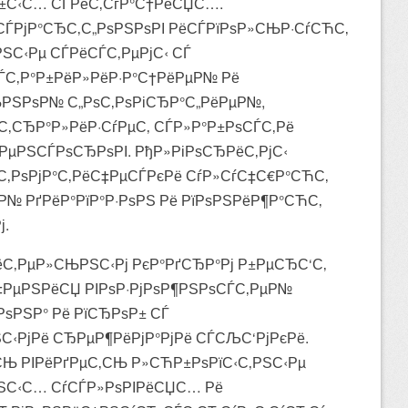
Р±С‹С… СЃРёС‚СѓР°С†РёСЏС….
ё СЃРјР°СЂС‚С„РѕРЅРѕРІ РёСЃРїРѕР»СЊР·СѓСЋС‚
ЅС‹Рµ СЃРёСЃС‚РµРјС‹ СЃ
ЃС‚Р°Р±РёР»РёР·Р°С†РёРµР№ Рё
РЅРѕР№ С„РѕС‚РѕРіСЂР°С„РёРµР№,
‚СЂР°Р»РёР·СѓРµС‚ СЃР»Р°Р±РѕСЃС‚Рё
µРЅСЃРѕСЂРѕРІ. РђР»РіРѕСЂРёС‚РјС‹
С‚РѕРјР°С‚РёС‡РµСЃРєРё СѓР»СѓС‡С€Р°СЋС‚
№ РґРёР°РїР°Р·РѕРЅ Рё РїРѕРЅРёР¶Р°СЋС‚
ј.
ёС‚РµР»СЊРЅС‹Рј РєР°РґСЂР°Рј Р±РµСЂС‘С‚
С‡РµРЅРёСЏ РІРѕР·РјРѕР¶РЅРѕСЃС‚РµР№
РѕРЅР° Рё РїСЂРѕР± СЃ
С‹РјРё СЂРµР¶РёРјР°РјРё СЃСЉС‘РјРєРё.
СЊ РІРёРґРµС‚СЊ Р»СЋР±РѕРїС‹С‚РЅС‹Рµ
РЅС‹С… СѓСЃР»РѕРІРёСЏС… Рё