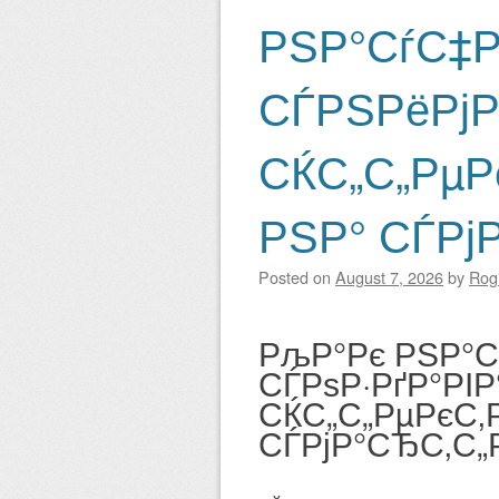
РЅР°СѓС‡
СЃРЅРёРј
СЌС„С„РµР
РЅР° СЃРј
Posted on
August 7, 2026
by
Rog
РљР°Рє РЅР°
СЃРѕР·РґР°РІ
СЌС„С„РµРєС‚
СЃРјР°СЂС‚С„