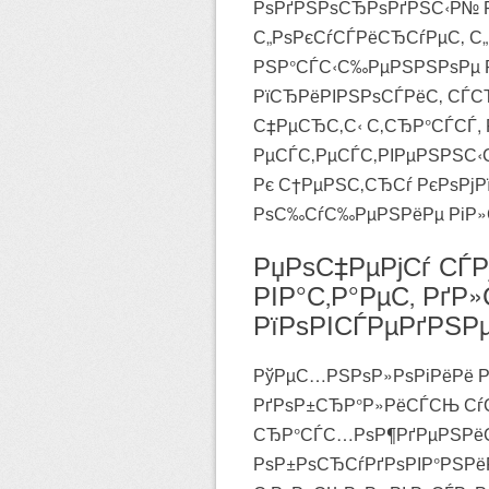
РѕРґРЅРѕСЂРѕРґРЅС‹Р№ Р
С„РѕРєСѓСЃРёСЂСѓРµС‚ С„
РЅР°СЃС‹С‰РµРЅРЅРѕРµ 
РїСЂРёРІРЅРѕСЃРёС‚ СЃС
С‡РµСЂС‚С‹ С‚СЂР°СЃСЃ,
РµСЃС‚РµСЃС‚РІРµРЅРЅС‹С
Рє С†РµРЅС‚СЂСѓ РєРѕРјР
РѕС‰СѓС‰РµРЅРёРµ РіР»
РџРѕС‡РµРјСѓ СЃ
РІР°С‚Р°РµС‚ Рґ
РїРѕРІСЃРµРґРЅР
РўРµС…РЅРѕР»РѕРіРёРё 
РґРѕР±СЂР°Р»РёСЃСЊ СѓС
СЂР°СЃС…РѕР¶РґРµРЅРёС
РѕР±РѕСЂСѓРґРѕРІР°РЅРёР