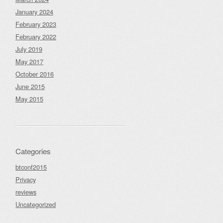
January 2024
February 2023
February 2022
July 2019
May 2017
October 2016
June 2015
May 2015
Categories
btconf2015
Privacy
reviews
Uncategorized