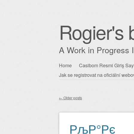
Rogier's 
A Work in Progress 
Skip
Home
Casibom Resmi Giriş Sayf
Main menu
to
Jak se registrovat na oficiální web
content
←
Older posts
Post navigation
РљР°Рє