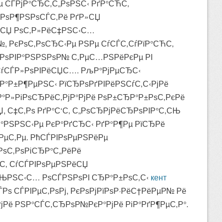
 СЃРјР°СЂС‚С„РѕРЅС‹ РґР°СЋС‚
јРѕР¶РЅРѕСЃС‚Рё РґР»СЏ
ёСЏ РѕС‚Р»РёС‡РЅС‹С…
, РєРѕС‚РѕСЂС‹Рµ РЅРµ СѓСЃС‚СѓРїР°СЋС‚
РѕРІР°РЅРЅРѕР№ С‚РµС…РЅРёРєРµ РІ
ѓСЃР»РѕРІРёСЏС…. РљР°РјРµСЂС‹
Р°Р±Р¶РµРЅС‹ РїСЂРѕРґРІРёРЅСѓС‚С‹РјРё
°Р»РіРѕСЂРёС‚РјР°РјРё РѕР±СЂР°Р±РѕС‚РєРё
 С‡С‚Рѕ РґР°С‘С‚ С„РѕСЂРјРёСЂРѕРІР°С‚СЊ
°РЅРЅС‹Рµ РєР°РґСЂС‹ РґР°Р¶Рµ РїСЂРё
РµС‚Рµ. РћСЃРІРѕРµРЅРёРµ
ѕС‚РѕРіСЂР°С„РёРё
µС‚ СѓСЃРІРѕРµРЅРёСЏ
СЊРЅС‹С… РѕСЃРЅРѕРІ СЂР°Р±РѕС‚С‹
кент
Рѕ СЃРІРµС‚РѕРј, РєРѕРјРїРѕР·РёС†РёРµР№ Рё
Рё РЅР°СЃС‚СЂРѕР№РєР°РјРё РіР°РґР¶РµС‚Р°.