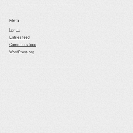
Meta
Log in
Entries feed
Comments feed
WordPress.org