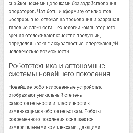
снабженческими цепочками без задействования
операторов. Чат-боты информируют клиентов
беспрерывно, отвечая на требования и разрешая
типовые сложности. Технологии компьютерного
зрения отслеживают качество продукции,
определяя браки с аккуратностью, опережающей
человеческие возможности.
Робототехника и автономные
системы новейшего поколения
Новейшие роботизированные устройства
отображают уникальный степень
самостоятельности и пластичности к
изменяющимся обстоятельствам. Роботы
современного поколения оснащаются
измерительными комплексами, дающими