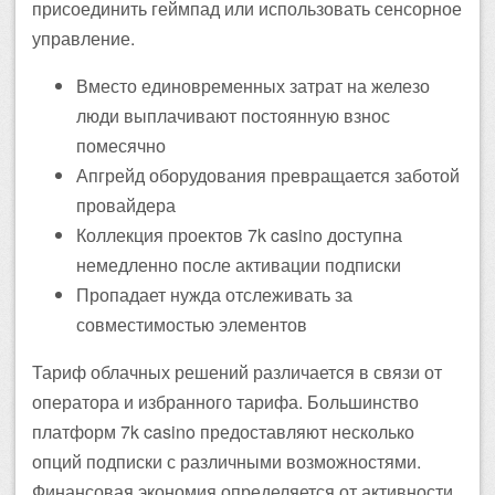
присоединить геймпад или использовать сенсорное
управление.
Вместо единовременных затрат на железо
люди выплачивают постоянную взнос
помесячно
Апгрейд оборудования превращается заботой
провайдера
Коллекция проектов 7k casino доступна
немедленно после активации подписки
Пропадает нужда отслеживать за
совместимостью элементов
Тариф облачных решений различается в связи от
оператора и избранного тарифа. Большинство
платформ 7k casino предоставляют несколько
опций подписки с различными возможностями.
Финансовая экономия определяется от активности