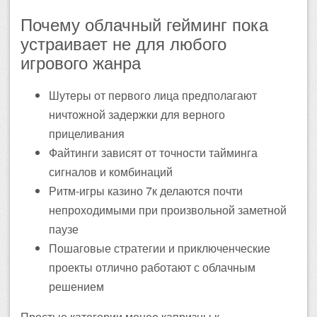
Почему облачный гейминг пока
устраивает не для любого
игрового жанра
Шутеры от первого лица предполагают
ничтожной задержки для верного
прицеливания
Файтинги зависят от точности тайминга
сигналов и комбинаций
Ритм-игры казино 7к делаются почти
непроходимыми при произвольной заметной
паузе
Пошаговые стратегии и приключенческие
проекты отлично работают с облачным
решением
Простые категории менее капризны к