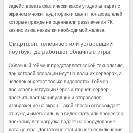
задействовать фактически какое угодно аппарат с
экраном множит аудиторию и манит пользователей,
которые прежде не оценивали развлечения 7К
казино из-за нехватки необходимой железа.
Смартфон, телевизор или устаревший
ноутбук: где работают облачные игры
Облачный гейминг представляет собой технологию,
при которой операции идут на дальних серверах, а
человек обретает только видеопоток. Геймер
посылает инструкции через интернет, сервер
просчитывает манипуляции и отправляет
изображение на экран. Такой способ освобождает
от нужды иметь сильную видеокарту или процессор,
поскольку вся нагрузка падает на оборудование
дата-центра. Достаточно стабильного подключения