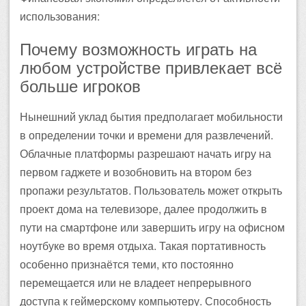
использования:
Почему возможность играть на
любом устройстве привлекает всё
больше игроков
Нынешний уклад бытия предполагает мобильности
в определении точки и времени для развлечений.
Облачные платформы разрешают начать игру на
первом гаджете и возобновить на втором без
пропажи результатов. Пользователь может открыть
проект дома на телевизоре, далее продолжить в
пути на смартфоне или завершить игру на офисном
ноутбуке во время отдыха. Такая портативность
особенно признаётся теми, кто постоянно
перемещается или не владеет непрерывного
доступа к геймерскому компьютеру. Способность