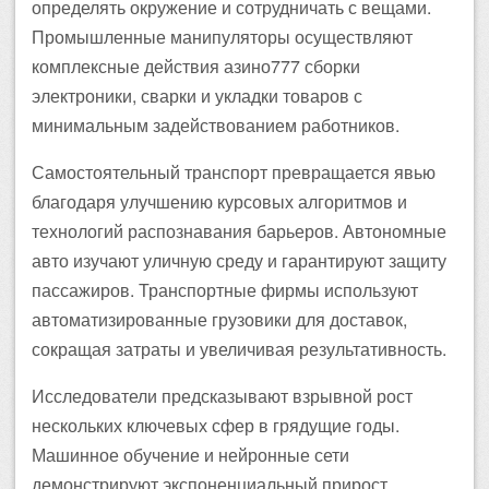
определять окружение и сотрудничать с вещами.
Промышленные манипуляторы осуществляют
комплексные действия азино777 сборки
электроники, сварки и укладки товаров с
минимальным задействованием работников.
Самостоятельный транспорт превращается явью
благодаря улучшению курсовых алгоритмов и
технологий распознавания барьеров. Автономные
авто изучают уличную среду и гарантируют защиту
пассажиров. Транспортные фирмы используют
автоматизированные грузовики для доставок,
сокращая затраты и увеличивая результативность.
Исследователи предсказывают взрывной рост
нескольких ключевых сфер в грядущие годы.
Машинное обучение и нейронные сети
демонстрируют экспоненциальный прирост