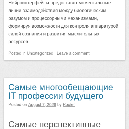
Нейроинтерфейсы предоставят моментальные
линии взаимодействия между биологическим
разумом и процессорными механизмами,
формируя возможности для контроля аппаратурой
силой сознания и развития мыслительных
ресурсов.
Posted
in
Uncategorized
|
Leave a comment
Самые многообещающие
IT профессии будущего
Posted on
August 7, 2026
by
Rogier
Самые перспективные