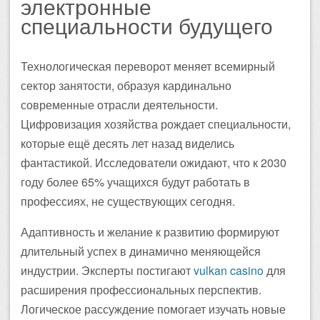
электронные
специальности будущего
Технологическая переворот меняет всемирный
сектор занятости, образуя кардинально
современные отрасли деятельности.
Цифровизация хозяйства рождает специальности,
которые ещё десять лет назад виделись
фантастикой. Исследователи ожидают, что к 2030
году более 65% учащихся будут работать в
профессиях, не существующих сегодня.
Адаптивность и желание к развитию формируют
длительный успех в динамично меняющейся
индустрии. Эксперты постигают
vulkan casino
для
расширения профессиональных перспектив.
Логическое рассуждение помогает изучать новые