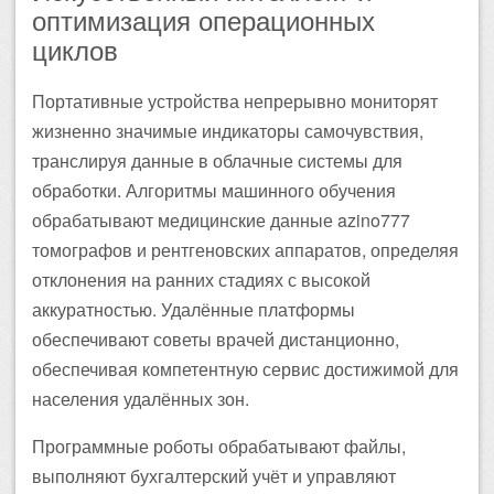
оптимизация операционных
циклов
Портативные устройства непрерывно мониторят
жизненно значимые индикаторы самочувствия,
транслируя данные в облачные системы для
обработки. Алгоритмы машинного обучения
обрабатывают медицинские данные azino777
томографов и рентгеновских аппаратов, определяя
отклонения на ранних стадиях с высокой
аккуратностью. Удалённые платформы
обеспечивают советы врачей дистанционно,
обеспечивая компетентную сервис достижимой для
населения удалённых зон.
Программные роботы обрабатывают файлы,
выполняют бухгалтерский учёт и управляют