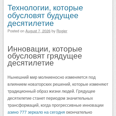
Технологии, которые
обусловят будущее
десятилетие
Posted on
August 7, 2026
by
Rogier
Инновации, которые
обусловят грядущее
десятилетие
Нынешний мир молниеносно изменяется под
влиянием новаторских решений, которые изменяют
традиционный образ жизни людей. Грядущее
десятилетие станет периодом значительных
трансформаций, когда прогрессивные инновации
азино 777 зеркало на сегодня
окончательно