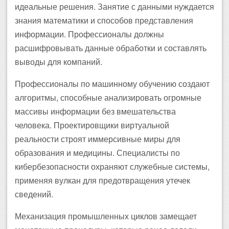
идеальные решения. Занятие с данными нуждается
знания математики и способов представления
информации. Профессионалы должны
расшифровывать данные обработки и составлять
выводы для компаний.
Профессионалы по машинному обучению создают
алгоритмы, способные анализировать огромные
массивы информации без вмешательства
человека. Проектировщики виртуальной
реальности строят иммерсивные миры для
образования и медицины. Специалисты по
кибербезопасности охраняют служебные системы,
применяя вулкан для предотвращения утечек
сведений.
Механизация промышленных циклов замещает